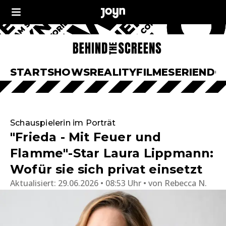
START
SHOWS
REALITY
FILME
SERIEN
DO
Schauspielerin im Porträt
"Frieda - Mit Feuer und
Flamme"-Star Laura Lippmann:
Wofür sie sich privat einsetzt
Aktualisiert:
29.06.2026 • 08:53 Uhr
von
Rebecca N.