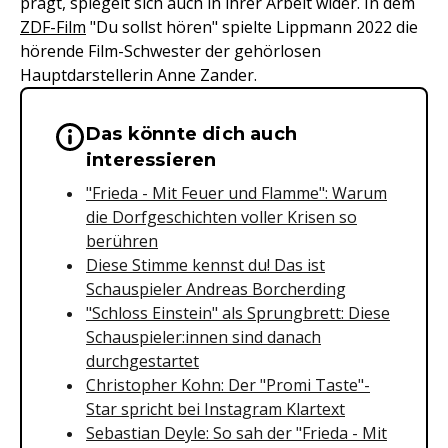
prägt, spiegelt sich auch in ihrer Arbeit wider. In dem
ZDF-
Film
"Du sollst hören" spielte Lippmann 2022 die
hörende Film-Schwester der gehörlosen
Hauptdarstellerin Anne Zander.
Das könnte dich auch
Wichtige Hinweise & Informationen 
interessieren
"Frieda - Mit Feuer und Flamme": Warum
die Dorfgeschichten voller Krisen so
berühren
Diese Stimme kennst du! Das ist
Schauspieler Andreas Borcherding
"Schloss Einstein" als Sprungbrett: Diese
Schauspieler:innen sind danach
durchgestartet
Christopher Kohn: Der "Promi Taste"-
Star spricht bei Instagram Klartext
Sebastian Deyle: So sah der "Frieda - Mit