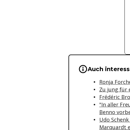
Wichtige Hinwei
Auch interess
Ronja Forche
Zu jung für 
Frédéric Bro
"In aller Fr
Benno vorbe
Udo Schenk 
Marquardt e