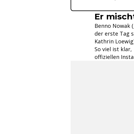
Er misch
Benno Nowak (
der erste Tag s
Kathrin Loewig)
So viel ist kla
offiziellen Inst