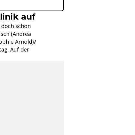
inik auf
, doch schon
isch (Andrea
ophie Arnold)?
tag. Auf der