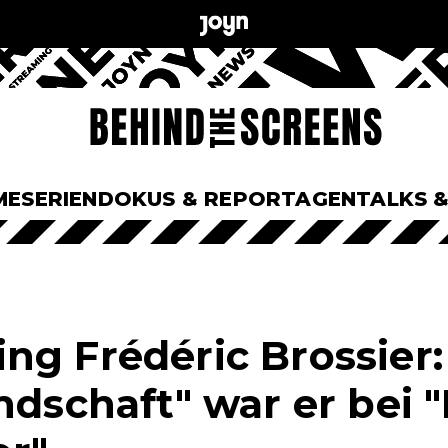
ME
SERIEN
DOKUS & REPORTAGEN
TALKS 
ng Frédéric Brossier: 
ndschaft" war er bei 