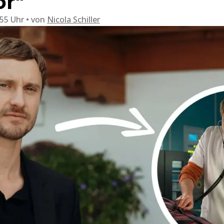
or"
:55 Uhr
von
Nicola Schiller