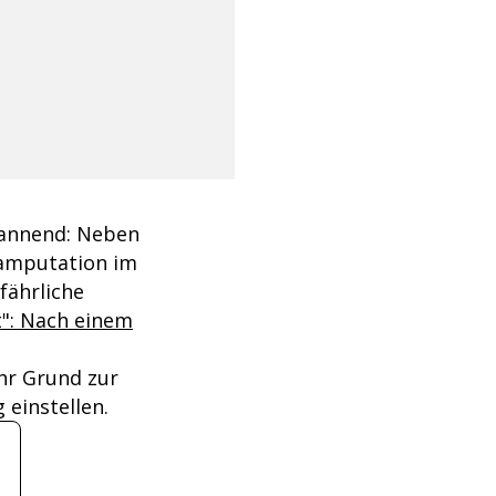
pannend: Neben
tamputation im
fährliche
t": Nach einem
hr Grund zur
einstellen.