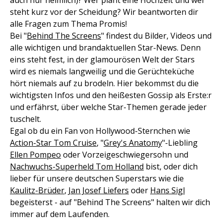
auch nur heimlich)? Wer plant eine Hochzeit und wer
steht kurz vor der Scheidung? Wir beantworten dir
alle Fragen zum Thema Promis!
Bei "
Behind The Screens
" findest du Bilder, Videos und
alle wichtigen und brandaktuellen Star-News. Denn
eins steht fest, in der glamourösen Welt der Stars
wird es niemals langweilig und die Gerüchteküche
hört niemals auf zu brodeln. Hier bekommst du die
wichtigsten Infos und den heißesten Gossip als Erste:r
und erfährst, über welche Star-Themen gerade jeder
tuschelt.
Egal ob du ein Fan von Hollywood-Sternchen wie
Action-Star Tom Cruise
, "
Grey's Anatomy
"-Liebling
Ellen Pompeo
oder Vorzeigeschwiegersohn und
Nachwuchs-Superheld Tom Holland
bist, oder dich
lieber für unsere deutschen Superstars wie die
Kaulitz-Brüder
,
Jan Josef Liefers
oder
Hans Sigl
begeisterst - auf "Behind The Screens" halten wir dich
immer auf dem Laufenden.