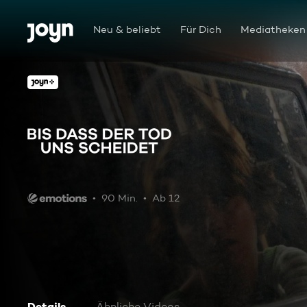
Zum Inhalt springen
Barrierefrei
Neu & beliebt
Für Dich
Mediatheken
Bis dass der Tod uns scheidet
90 Min.
Ab 12
Details
Ähnliche Videos