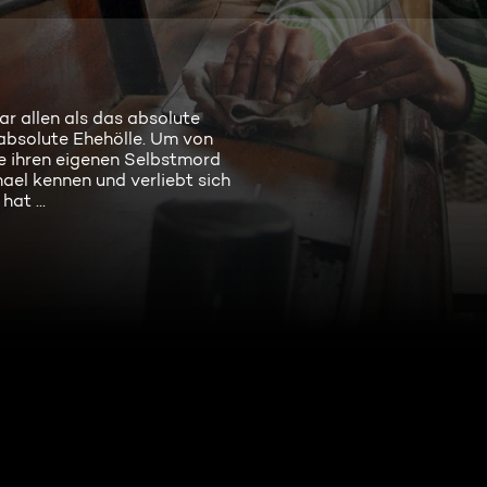
r allen als das absolute
 absolute Ehehölle. Um von
e ihren eigenen Selbstmord
hael kennen und verliebt sich
at ...