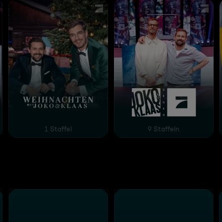
hes Best-of
 ProSieben - Klaas' persönliches Best-of
Weihnachten mit Joko und Klaas
Joko & Klaas gegen Pro
1 Staffel
9 Staffeln