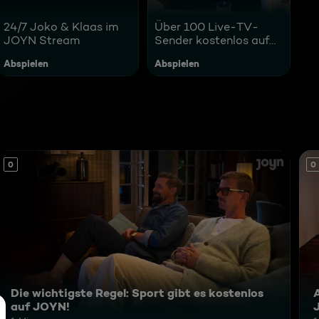
24/7 Joko & Klaas im
Über 100 Live-TV-
JOYN Stream
Sender kostenlos auf
JOYN streamen
Abspielen
Abspielen
0
0
Die wichtigste Regel: Sport gibt es kostenlos
A
auf JOYN!