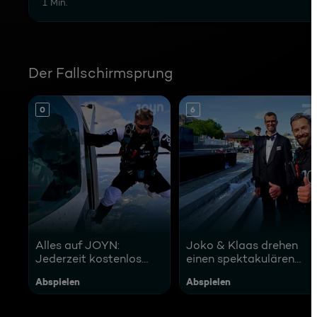
1 Min.
Der Fallschirmsprung
0
6
Alles auf JOYN:
Joko & Klaas drehen
Jederzeit kostenlos
einen spektakulären
streamen!
Werbespot für JOYN
Abspielen
Abspielen