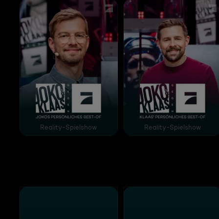
Joko & Klaas gegen ProSieben - Jokos persönlic
Joko und Klaas gegen
Reality-Spielshow
Reality-Spielshow