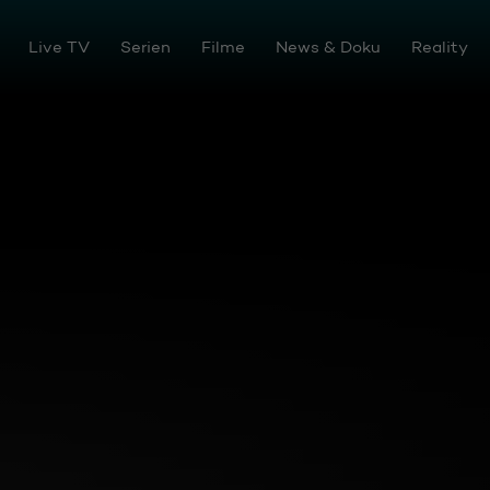
en
Live TV
Serien
Filme
News & Doku
Reality