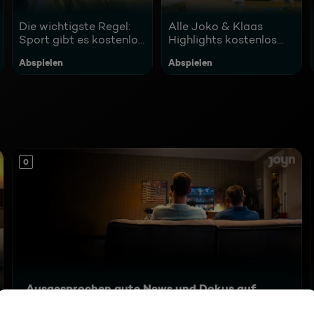
Die wichtigste Regel:
Alle Joko & Klaas
Sport gibt es kostenlos
Highlights kostenlos
auf JOYN!
auf JOYN
Abspielen
Abspielen
0
Ausgesprochen gute News und Dokus auf
JOYN