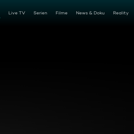
en
Live TV
Serien
Filme
News & Doku
Reality