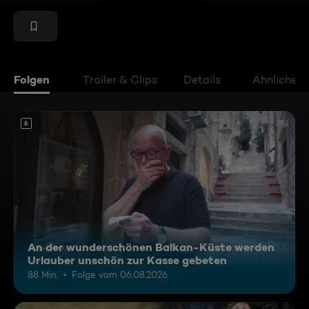
Folgen
Trailer & Clips
Details
Ähnliche V
6
An der wunderschönen Balkan-Küste werden
Urlauber unschön zur Kasse gebeten
88 Min.
Folge vom 06.08.2026