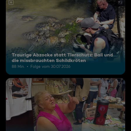
6
Traurige Abzocke statt Tierschutz: Bali und
die missbrauchten Schildkröten
88 Min.
Folge vom 30.07.2026
6