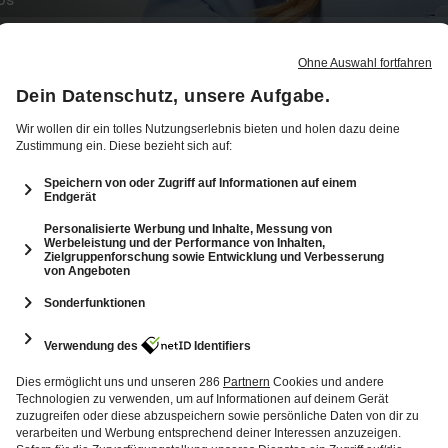
12
55: Bayern-maxxing mit DjAtze3000
112 Min.
Folge vom 25.06.2026