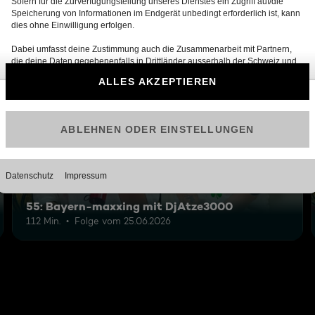
12
55: Bayern-maxxing mit DjAtze3000
112 Min.
Folge vom 25.06.2026