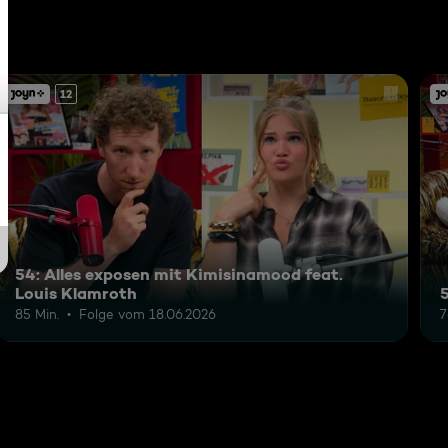
12
54: Alles exposen mit Kimisinamood feat.
Louis Klamroth
85 Min.
Folge vom 18.06.2026
7