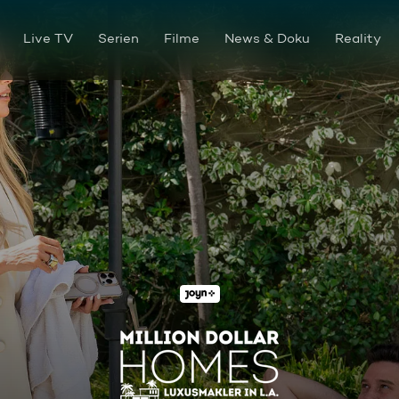
Live TV
Serien
Filme
News & Doku
Reality
Party mit Magie