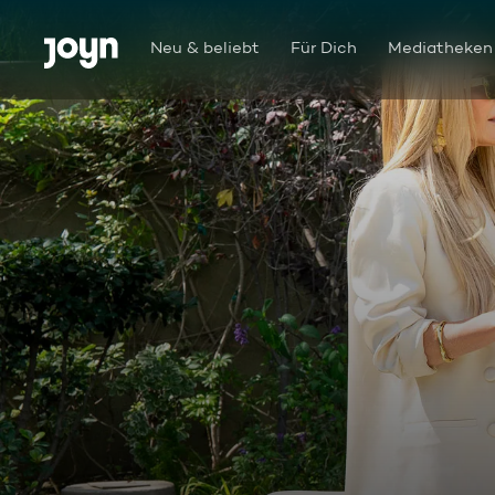
Zum Inhalt springen
Barrierefrei
Neu & beliebt
Für Dich
Mediatheken