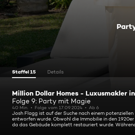
Part
Staffel 15
Details
Million Dollar Homes - Luxusmakler in
Folge 9: Party mit Magie
40 Min.
Folge vom 17.09.2024
Ab 6
Josh Flagg ist auf der Suche nach einem potenziellen
entworfen wurde. Obwohl die Immobilie in den 1920er
da das Gebäude komplett restauriert wurde. Während