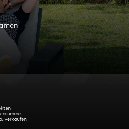
eamen
ekten
aufssumme,
u verkaufen.