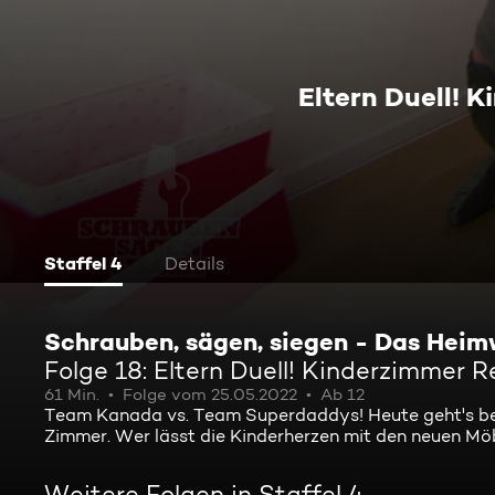
Eltern Duell! 
Staffel 4
Details
Schrauben, sägen, siegen - Das Heim
Folge 18: Eltern Duell! Kinderzimmer 
61 Min.
Folge vom 25.05.2022
Ab 12
Team Kanada vs. Team Superdaddys! Heute geht's bei
Zimmer. Wer lässt die Kinderherzen mit den neuen Mö
Weitere Folgen in Staffel 4