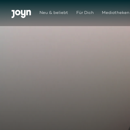
Zum Inhalt springen
Barrierefrei
Neu & beliebt
Für Dich
Mediatheken