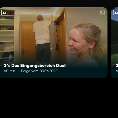
12
12
24: Das Eingangsbereich Duell
60 Min.
Folge vom 03.06.2022
6