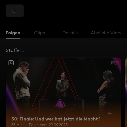
Folgen
Clips
Details
Ähnliche Videos
Staffel 1
12
50: Finale: Und wer hat jetzt die Macht?
33 Min.
Folge vom 29.09.2025