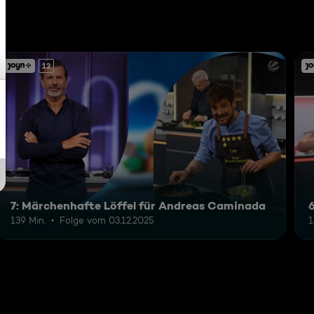
12
7: Märchenhafte Löffel für Andreas Caminada
139 Min.
Folge vom 03.12.2025
1