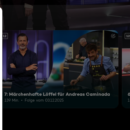
12
12
7: Märchenhafte Löffel für Andreas Caminada
139 Min.
Folge vom 03.12.2025
1