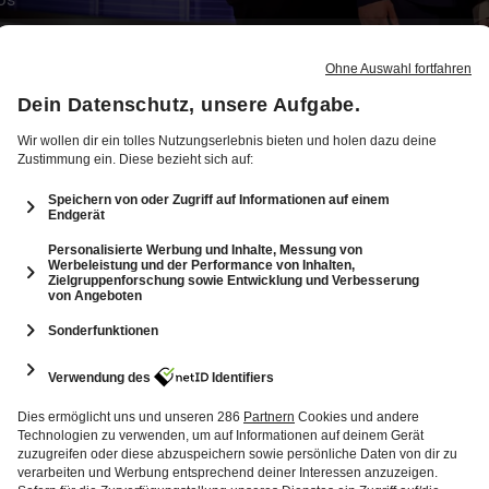
12
8: Coach-Battle und Münchner Sterne mit
Rosina Ostler
145 Min.
Folge vom 10.12.2025