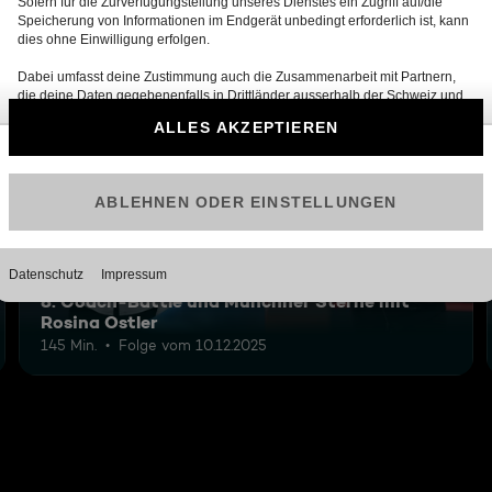
12
8: Coach-Battle und Münchner Sterne mit
Rosina Ostler
145 Min.
Folge vom 10.12.2025