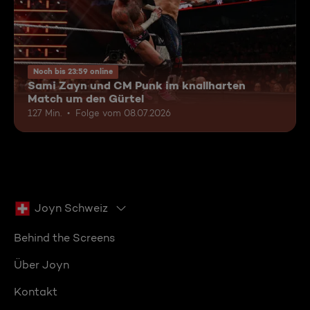
Noch bis 23:59 online
Sami Zayn und CM Punk im knallharten
Match um den Gürtel
127 Min.
Folge vom 08.07.2026
Joyn Schweiz
Behind the Screens
Über Joyn
Kontakt