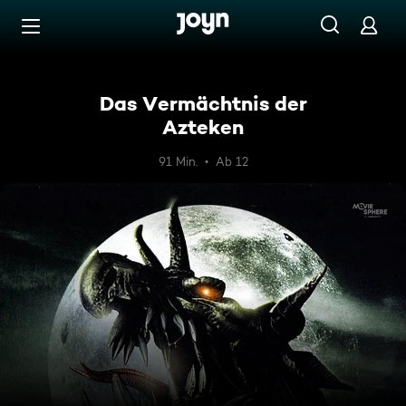
Zum Inhalt springen
Barrierefrei
Das Vermächtnis der
Azteken
91 Min.
Ab 12