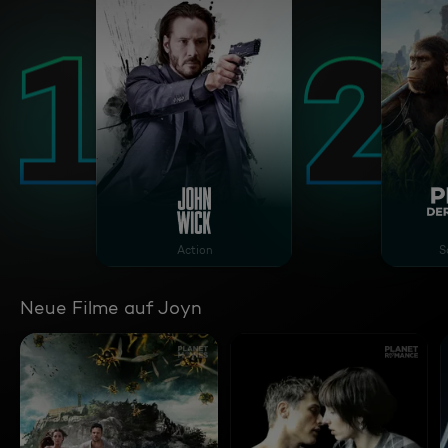
John Wick
Plan
Action
S
Neue Filme auf Joyn