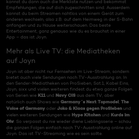
kannst du dann auch die Merkliste nutzen und bekommst
Empfehlungen, die auf dich zugeschnitten sind. Ausserdem
kannst du beim Streamen nahtlos von einem Gerät zum
anderen wechseln, also z.B. auf dem Heimweg in der S-Bahn
anfangen und zu Hause weiterschauen. Das beste
Entertainment, ganz genauso wie du es brauchst in einer
App – das ist Joyn.
Mehr als Live TV: die Mediatheken
auf Joyn
Joyn ist aber nicht nur Fernsehen im Live-Stream, sondern
bietet auch viele Sendungen nach TV-Ausstrahlung an. In
den Sender-Mediatheken von ProSieben, Sat.1, Kabel Eins,
Joyn, sixx und vielen weiteren findest du etwa ganze Folgen
K11
Navy CIS
von Serien wie
und
aus dem TV, aber
Germany´s Next Topmodel
The
natürlich auch Shows wie
,
Voice of Germany
Joko & Klaas gegen ProSieben
oder
und
Hype Kitchen
Kurds im
vielen weiteren Sendungen wie
und
Ohr
. So verpasst du nie wieder diene Lieblingsserie – schau
die ganzen Folgen einfach nach TV-Ausstrahlung online auf
Joyn. Das ist TV-Streaming wie es sein sollte.