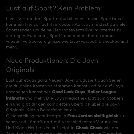
Lust auf Sport? Kein Problem!
Live TV – da darf Sport natürlich nicht fehlen. Sportfans
kommen hier voll auf ihre Kosten. Auf Joyn findest du viele
Sportsender, um deine Lieblingsevents live im Internet zu
verfolgen. Eurosport, Sport1 und andere bieten immer
wieder live Sportereignisse wie Live-Fussball, Eishockey und
mehr..
Neue Produktionen: Die Joyn
Originals
Lust auf etwas ganz Neues? Joyn produziert auch Serien,
die du online kostenlos streamen kannst und nur auf Joyn
Good Luck Guys
Baller League
anschauen kannst wie
,
,
Intimate
und mehr. Die Joyn Mediathek lädt zum Stöbern
ein und gibt dir den kompletten Überblick über alle Joyn
Originals. Katrin Bauerfeind ist als
Frau Jordan stellt gleich
Gleichstellungsbeauftragte in
zu
sehen und kämpft dort mit verschiedensten Vorurteilen.
Check Check
Und Klaas Heufer-Umlauf zeigt in
wie der
Arbeitsalltag an einem schwach frequentierten Flughafen