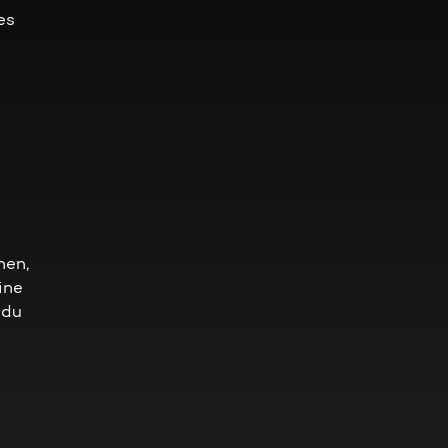
es
nen,
ine
 du