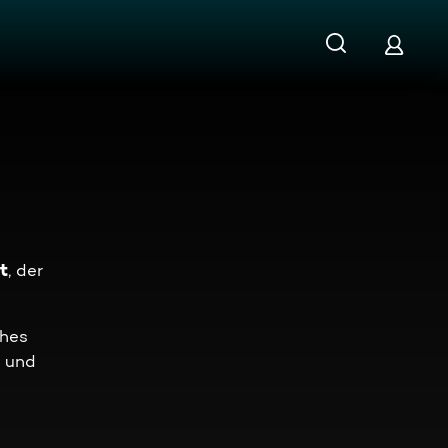
t
, der
ches
 und