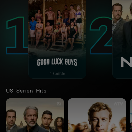
Good Luck Guys
Navy
4 Staffeln
US-Serien-Hits