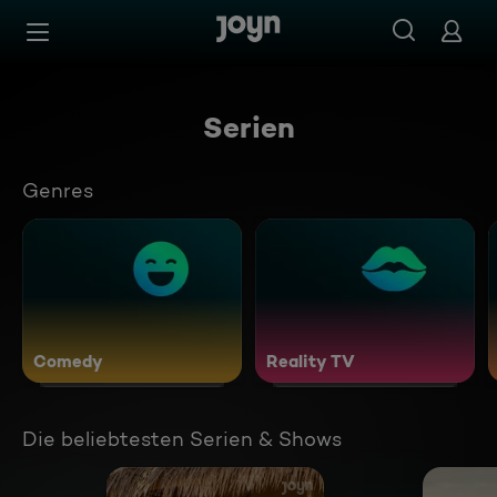
Zum Inhalt springen
Barrierefrei
Serien
Genres
Comedy
Reality TV
Die beliebtesten Serien & Shows