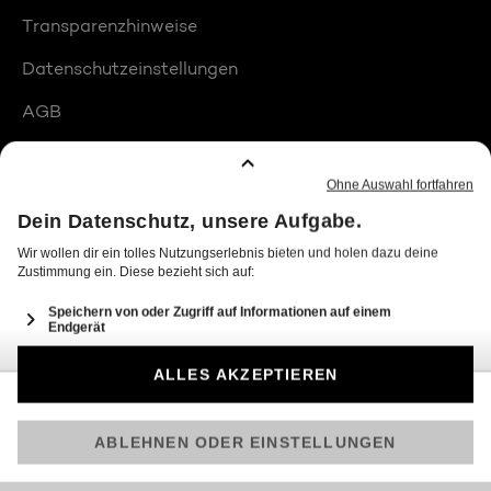
Transparenzhinweise
Datenschutzeinstellungen
AGB
Compliance
Barrierefreiheit
Produktplatzierungen
© 2026 Seven.One Entertainment Group Schweiz AG
Am besten läuft Joyn in der App!
Jetzt kostenlos herunterladen.