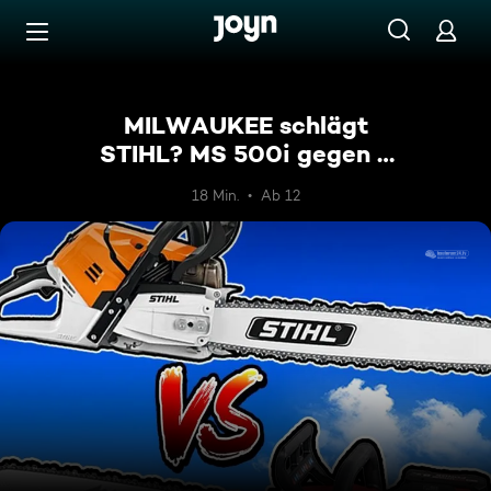
Zum Inhalt springen
Barrierefrei
MILWAUKEE schlägt
STIHL? MS 500i gegen 6
PS Akku Kettensäge
18 Min.
Ab 12