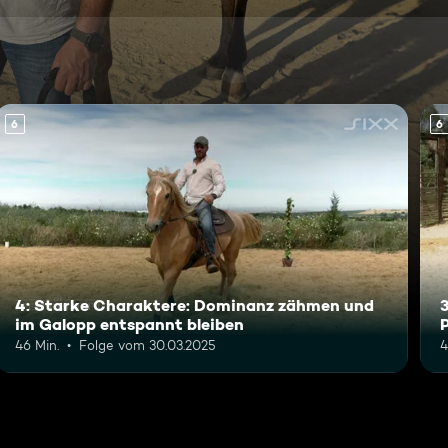
6
6
4: Starke Charaktere: Dominanz zähmen und
3
im Galopp entspannt bleiben
46 Min.
Folge vom 30.03.2025
4