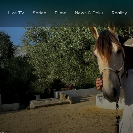
Live TV
Serien
Filme
News & Doku
Reality
os