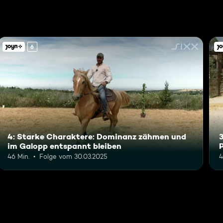
6
4: Starke Charaktere: Dominanz zähmen und
3
im Galopp entspannt bleiben
46 Min.
Folge vom 30.03.2025
4