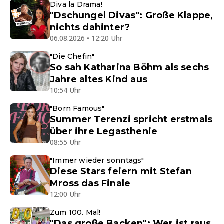
Diva la Drama!
"Dschungel Divas": Große Klappe,
nichts dahinter?
06.08.2026 • 12:20 Uhr
"Die Chefin"
So sah Katharina Böhm als sechs
Jahre altes Kind aus
10:54 Uhr
"Born Famous"
Summer Terenzi spricht erstmals
über ihre Legasthenie
08:55 Uhr
"Immer wieder sonntags"
Diese Stars feiern mit Stefan
Mross das Finale
12:00 Uhr
Zum 100. Mal!
"Das große Backen": Wer ist raus