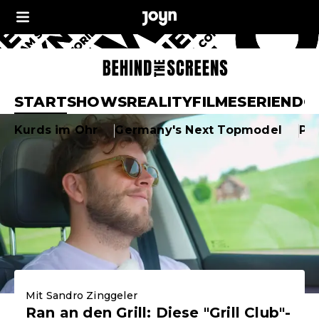
Joyn Behind the Sc
START
SHOWS
REALITY
FILME
SERIEN
DO
Aktuelle Highlights
Kurds im Ohr
Germany's Next Topmodel
Pr
Mit Sandro Zinggeler
Ran an den Grill: Diese "Grill Club"-