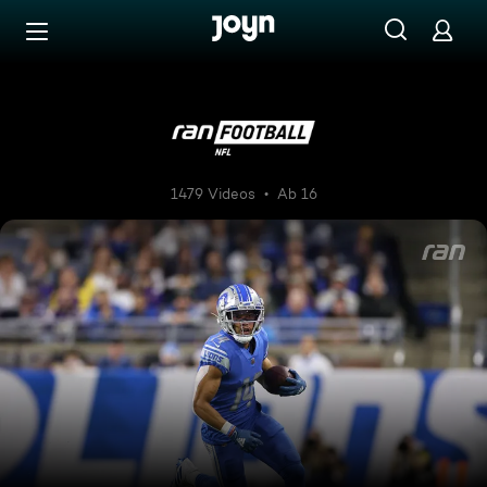
Zum Inhalt springen
Barrierefrei
NFL
1479 Videos
Ab 16