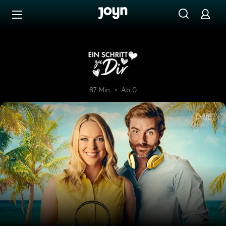
Zum Inhalt springen
Barrierefrei
Ein Schritt zu Dir
87 Min.
Ab 0