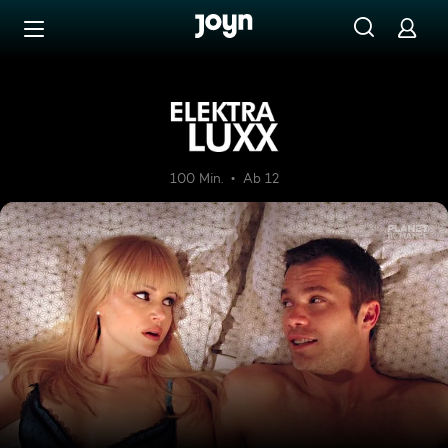
Zum Inhalt springen
Barrierefrei
Elektra Luxx
100 Min.
Ab 12