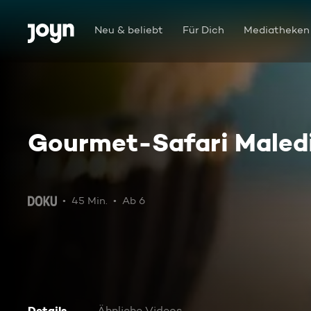
Zum Inhalt springen
Barrierefrei
Neu & beliebt
Für Dich
Mediatheken
Gourmet-Safari Maled
45 Min.
Ab 6
Details
Ähnliche Videos