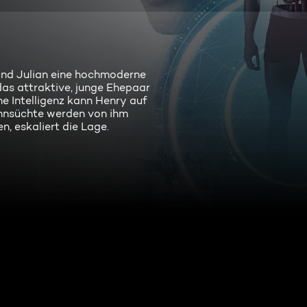
und Julian eine hochmoderne
das attraktive, junge Ehepaar
e Intelligenz kann Henry auf
ehnsüchte werden von ihm
n, eskaliert die Lage.