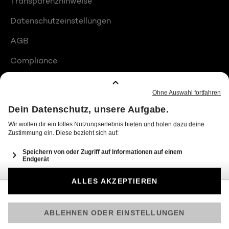
Transparenzhinweise
Datenschutzeinstellungen
AGB
Compliance
Barrierefreiheit
Produktplatzierungen
© 2026 Seven.One Entertainment Group Schweiz AG
Am besten läuft Joyn in der App!
Jetzt kostenlos herunterladen.