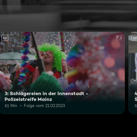
12
12
3: Schlägereien in der Innenstadt -
4
Polizeistreife Mainz
61 Min.
Folge vom 21.02.2023
6