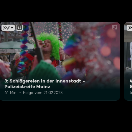
12
3: Schlägereien in der Innenstadt -
4
Polizeistreife Mainz
61 Min.
Folge vom 21.02.2023
6