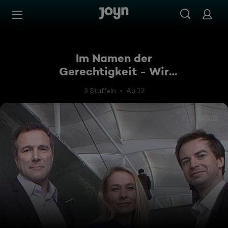
Zum Inhalt springen
Barrierefrei
Im Namen der
Gerechtigkeit - Wir
kämpfen für Sie!
3 Staffeln
Ab 12