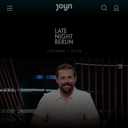
Zum Inhalt springen
Barrierefrei
Late Night Berlin - mit Klaa
4 Staffeln
Ab 16