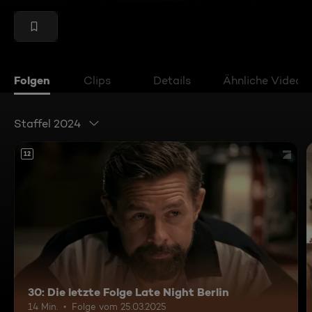
Folgen
Clips
Details
Ähnliche Videos
Staffel 2024
12
30: Die letzte Folge Late Night Berlin
14 Min.
Folge vom 25.03.2025