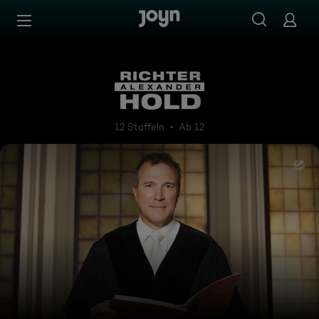
Zum Inhalt springen
Barrierefrei
Richter Alexander Hold
12 Staffeln
Ab 12