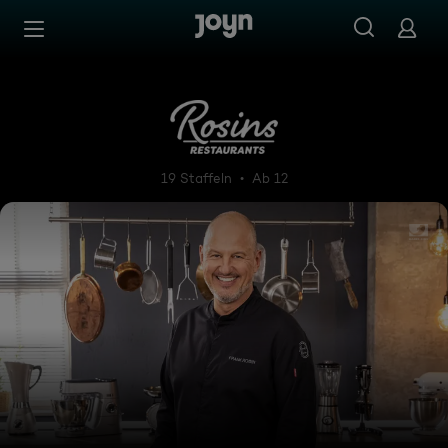
Zum Inhalt springen
Barrierefrei
Rosins Restaurants - Ein Ste
19 Staffeln
Ab 12