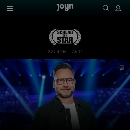
Zum Inhalt springen
Barrierefrei
Schlag den Star
2 Staffeln
Ab 12