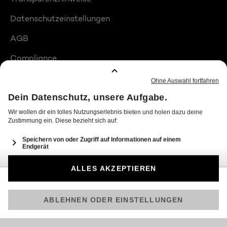
Datenschutzeinstellungen
AGB
Compliance
Barrierefreiheit
Produktplatzierungen
© 2026 Seven.One Entertainment Group Schweiz AG
Am besten läuft Joyn in der App!
Jetzt kostenlos herunterladen.