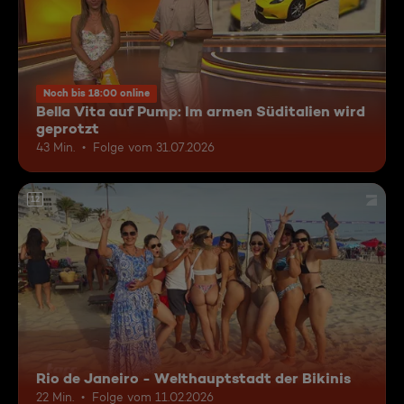
Noch bis 18:00 online
Bella Vita auf Pump: Im armen Süditalien wird
geprotzt
43 Min.
Folge vom 31.07.2026
12
Rio de Janeiro - Welthauptstadt der Bikinis
22 Min.
Folge vom 11.02.2026