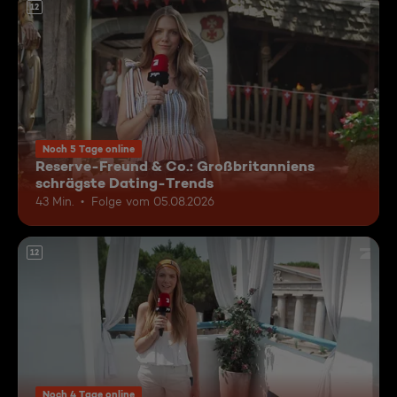
12
Noch 5 Tage online
Reserve-Freund & Co.: Großbritanniens
schrägste Dating-Trends
43 Min.
Folge vom 05.08.2026
12
Noch 4 Tage online