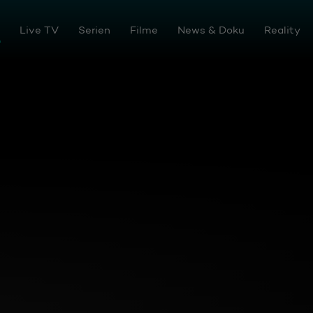
en
Live TV
Serien
Filme
News & Doku
Reality