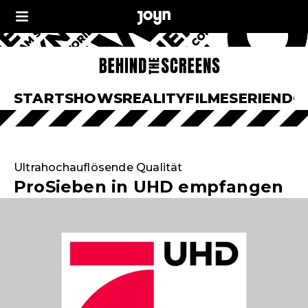
START
SHOWS
REALITY
FILME
SERIEN
DO
Ultrahochauflösende Qualität
ProSieben in UHD empfangen