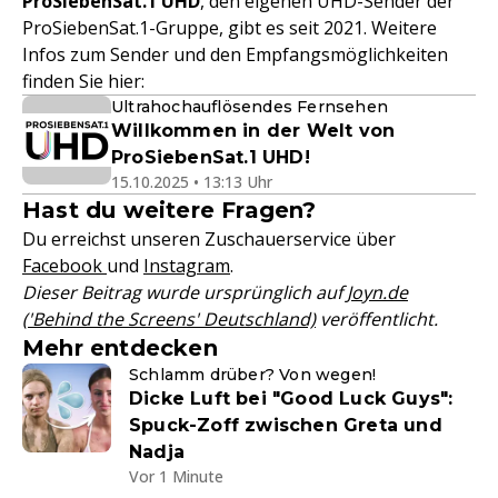
ProSiebenSat.1 UHD
, den eigenen UHD-Sender der
ProSiebenSat.1-Gruppe, gibt es seit 2021. Weitere
Infos zum Sender und den Empfangsmöglichkeiten
finden Sie hier:
Ultrahochauflösendes Fernsehen
Willkommen in der Welt von
ProSiebenSat.1 UHD!
15.10.2025 • 13:13 Uhr
Hast du weitere Fragen?
Du erreichst unseren Zuschauerservice über
Facebook
und
Instagram
.
Dieser Beitrag wurde ursprünglich auf
Joyn.de
('Behind the Screens' Deutschland)
veröffentlicht.
Mehr entdecken
Schlamm drüber? Von wegen!
Dicke Luft bei "Good Luck Guys":
Spuck-Zoff zwischen Greta und
Nadja
Vor 1 Minute