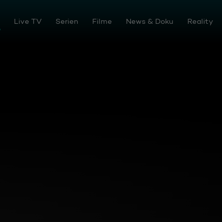
en
Live TV
Serien
Filme
News & Doku
Reality