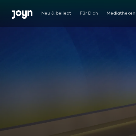
Zum Inhalt springen
Barrierefrei
Neu & beliebt
Für Dich
Mediatheken