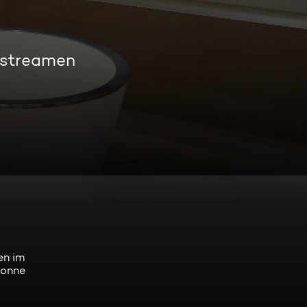
 streamen
en im
Sonne