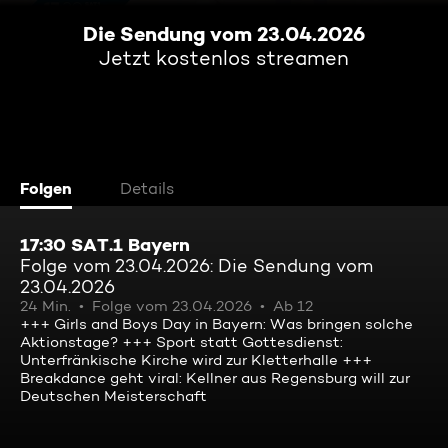
Die Sendung vom 23.04.2026
Jetzt kostenlos streamen
Folgen
Details
17:30 SAT.1 Bayern
Folge vom 23.04.2026: Die Sendung vom
23.04.2026
24 Min.
Folge vom 23.04.2026
Ab 12
+++ Girls and Boys Day in Bayern: Was bringen solche
Aktionstage? +++ Sport statt Gottesdienst:
Unterfränkische Kirche wird zur Kletterhalle +++
Breakdance geht viral: Kellner aus Regensburg will zur
Deutschen Meisterschaft