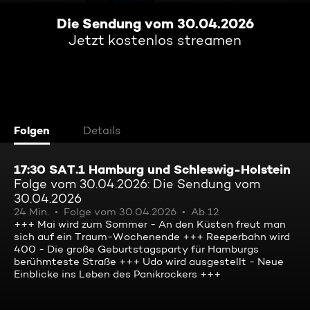
Die Sendung vom 30.04.2026
Jetzt kostenlos streamen
Folgen
Details
17:30 SAT.1 Hamburg und Schleswig-Holstein
Folge vom 30.04.2026: Die Sendung vom
30.04.2026
24 Min.
Folge vom 30.04.2026
Ab 12
+++ Mai wird zum Sommer - An den Küsten freut man
sich auf ein Traum-Wochenende +++ Reeperbahn wird
400 - Die große Geburtstagsparty für Hamburgs
berühmteste Straße +++ Udo wird ausgestellt - Neue
Einblicke ins Leben des Panikrockers +++