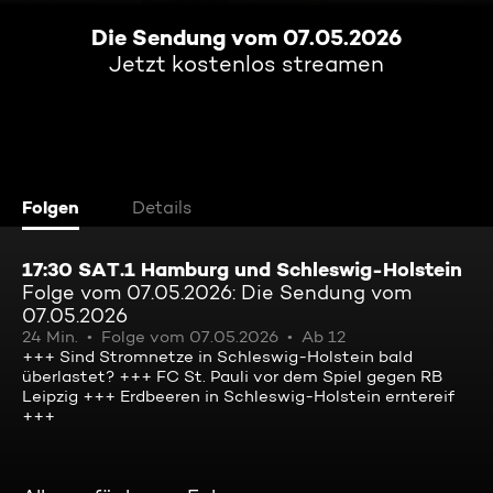
Die Sendung vom 07.05.2026
Jetzt kostenlos streamen
Folgen
Details
17:30 SAT.1 Hamburg und Schleswig-Holstein
Folge vom 07.05.2026: Die Sendung vom
07.05.2026
24 Min.
Folge vom 07.05.2026
Ab 12
+++ Sind Stromnetze in Schleswig-Holstein bald
überlastet? +++ FC St. Pauli vor dem Spiel gegen RB
Leipzig +++ Erdbeeren in Schleswig-Holstein erntereif
+++