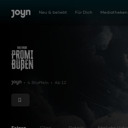
Zum Inhalt springen
Barrierefrei
Neu & beliebt
Für Dich
Mediatheken
Das große Promi-Büßen
4 Staffeln
Ab 12
Folgen
Clips
Details
Ähnliche Vide