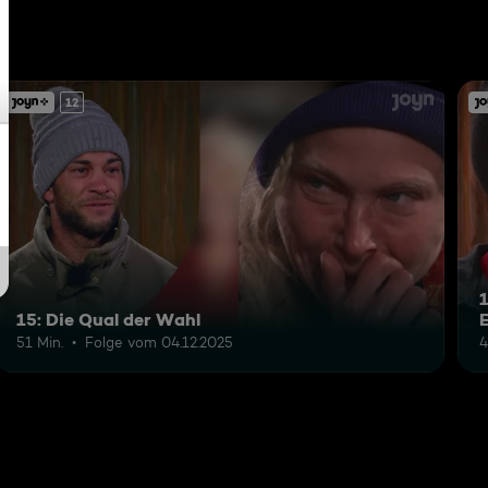
12
1
15: Die Qual der Wahl
51 Min.
Folge vom 04.12.2025
4