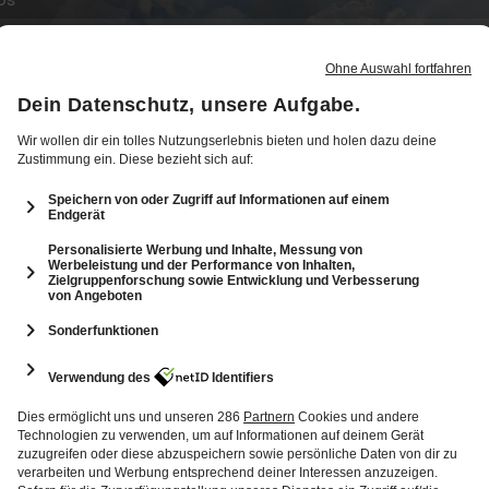
12
16: Wer schafft den Sprung ins Finale?
53 Min.
Folge vom 04.12.2025