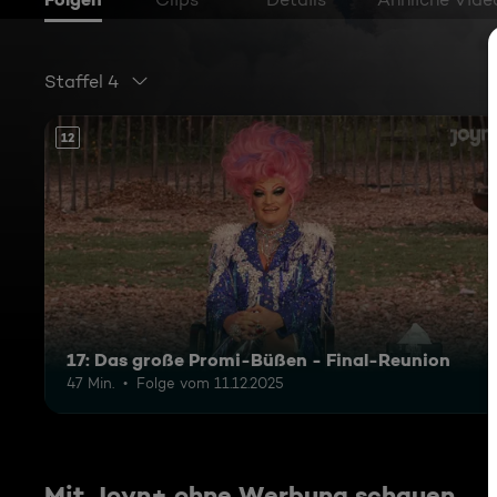
Staffel 4
12
17: Das große Promi-Büßen - Final-Reunion
47 Min.
Folge vom 11.12.2025
Mit Joyn+ ohne Werbung schauen