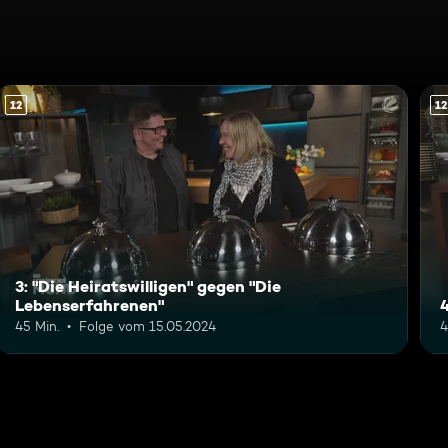
12
12
3: "Die Heiratswilligen" gegen "Die
Lebenserfahrenen"
4
45 Min.
Folge vom 15.05.2024
4