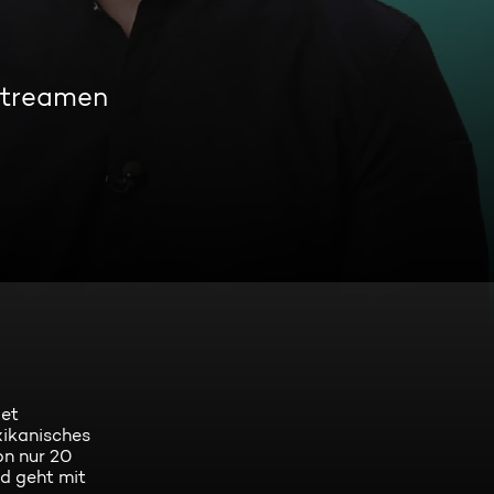
streamen
get
xikanisches
on nur 20
d geht mit