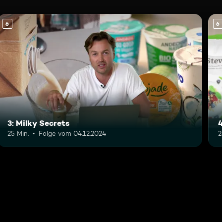
6
6
3: Milky Secrets
25 Min.
Folge vom 04.12.2024
2