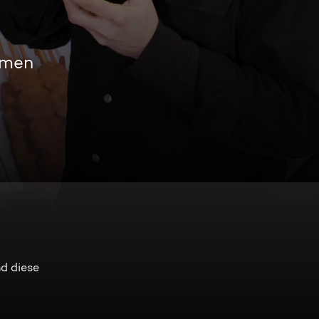
amen
d diese