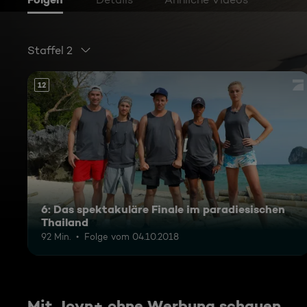
Staffel 2
12
6: Das spektakuläre Finale im paradiesischen
Thailand
92 Min.
Folge vom 04.10.2018
Mit Joyn+ ohne Werbung schauen