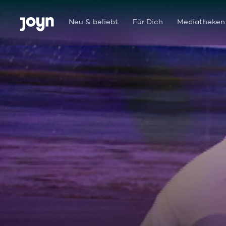
Zum Inhalt springen
Barrierefrei
Neu & beliebt
Für Dich
Mediatheken