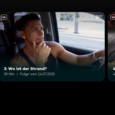
16
16
3: Wo ist der Strand?
4
39 Min.
Folge vom 14.07.2025
4