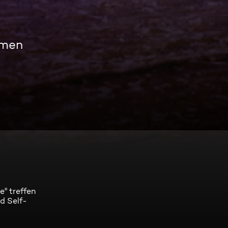
amen
" treffen
d Self-