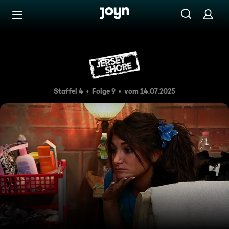
Zum Inhalt springen
Barrierefrei
Wo ist mein Freund?
Staffel 4
Folge 9
vom 14.07.2025