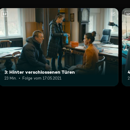
12
12
3: Hinter verschlossenen Türen
4
23 Min.
Folge vom 17.05.2021
2