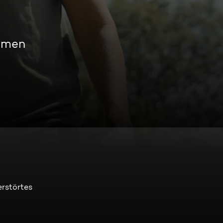
eamen
erstörtes