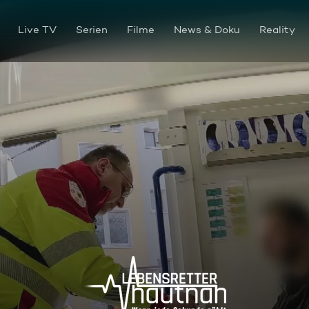
Live TV
Serien
Filme
News & Doku
Reality
Einsatzgebiet Dortmund: Bluti